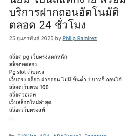
บริการฝากถอนอัตโนมัติ
ตลอด 24 ชั่วโมง
25 กุมภาพันธ์ 2025
by
Philip Ramirez
สล็อต pg เว็บตรงแตกหนัก
สล็อตทดลอง
Pg slot เว็บตรง
เว็บตรง สล็อต ฝากถอน ไม่มี ขั้นต่ำ 1 บาทก็ ถอนได้
สล็อตเว็บตรง 168
สล็อตวอเลท
เว็บสล็อตใหม่ล่าสุด
สล็อตเว็บตรงแท้
…
Categories