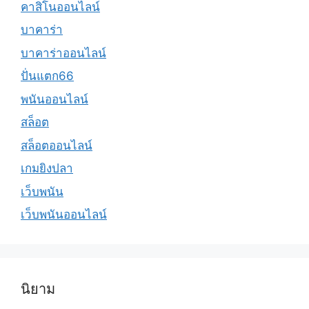
คาสิโนออนไลน์
บาคาร่า
บาคาร่าออนไลน์
ปั่นแตก66
พนันออนไลน์
สล็อต
สล็อตออนไลน์
เกมยิงปลา
เว็บพนัน
เว็บพนันออนไลน์
นิยาม