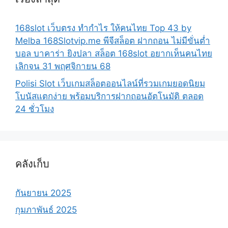
168slot เว็บตรง ทำกำไร ให้คนไทย Top 43 by
Melba 168Slotvip.me พีจีสล็อต ฝากถอน ไม่มีขั่นต่ำ
บอล บาคาร่า ยิงปลา สล็อต 168slot อยากเห็นคนไทย
เลิกจน 31 พฤศจิกายน 68
Polisi Slot เว็บเกมสล็อตออนไลน์ที่รวมเกมยอดนิยม
โบนัสแตกง่าย พร้อมบริการฝากถอนอัตโนมัติ ตลอด
24 ชั่วโมง
คลังเก็บ
กันยายน 2025
กุมภาพันธ์ 2025