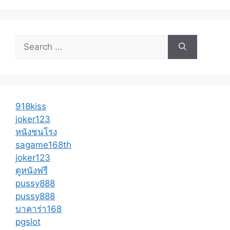
Search
for:
918kiss
joker123
หนังชนโรง
sagame168th
joker123
ดูหนังฟรี
pussy888
pussy888
บาคาร่า168
pgslot