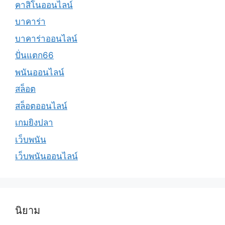
คาสิโนออนไลน์
บาคาร่า
บาคาร่าออนไลน์
ปั่นแตก66
พนันออนไลน์
สล็อต
สล็อตออนไลน์
เกมยิงปลา
เว็บพนัน
เว็บพนันออนไลน์
นิยาม