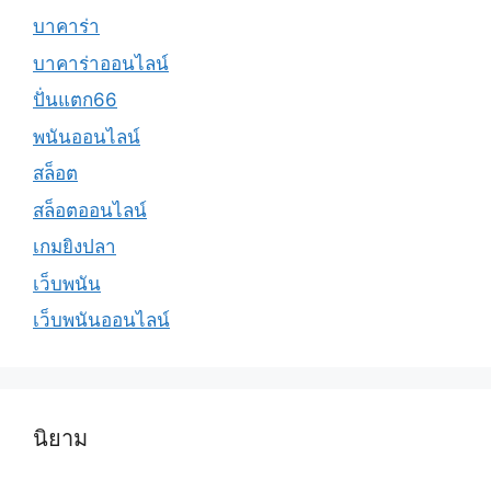
บาคาร่า
บาคาร่าออนไลน์
ปั่นแตก66
พนันออนไลน์
สล็อต
สล็อตออนไลน์
เกมยิงปลา
เว็บพนัน
เว็บพนันออนไลน์
นิยาม