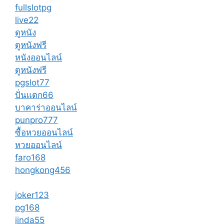
fullslotpg
live22
ดูหนัง
ดูหนังฟรี
หนังออนไลน์
ดูหนังฟรี
pgslot77
ปั่นแตก66
บาคาร่าออนไลน์
punpro777
ซื้อหวยออนไลน์
หวยออนไลน์
faro168
hongkong456
joker123
pg168
jinda55